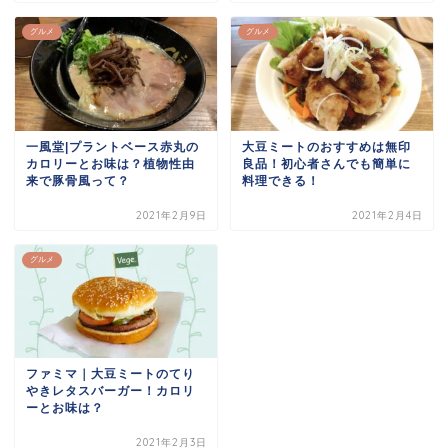
グルメ
グルメ
一風堂|プラントベース赤丸の
大豆ミートのおすすめは無印
カロリーとお味は？植物性由
良品！初心者さんでも簡単に
来で豚骨風って？
料理できる！
2021年2月9日
2021年2月4日
グルメ
ファミマ｜大豆ミートのてり
やきレタスバーガー！カロリ
ーとお味は？
2021年2月3日