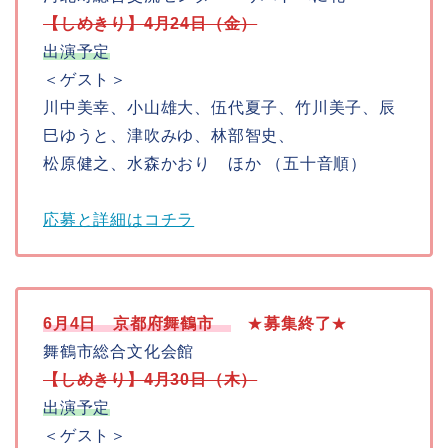
【しめきり】4月24日（金）
出演予定
＜ゲスト＞
川中美幸、小山雄大、伍代夏子、竹川美子、辰
巳ゆうと、津吹みゆ、林部智史、
松原健之、水森かおり ほか （五十音順）
応募と詳細はコチラ
6月4日 京都府舞鶴市
★
募集
終了
★
舞鶴市総合文化会館
【しめきり】4月30日（木）
出演予定
＜ゲスト＞