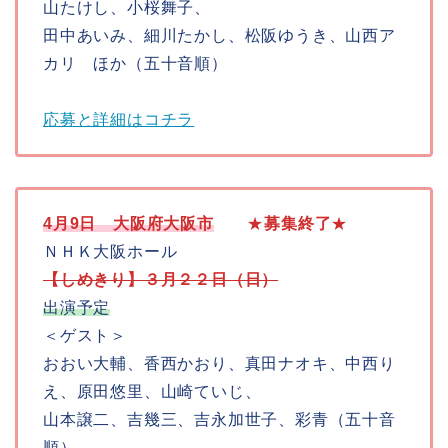
山たけし、小桜舞子、
田中あいみ、細川たかし、松阪ゆうき、山西ア
カリ ほか（五十音順）
応募と詳細はコチラ
4月9日
大阪府大阪市
★
募集終了
★
ＮＨＫ大阪ホール
【しめきり】３月２２日（日）
出演予定
＜ゲスト＞
おおい大輔、香西かおり、真田ナオキ、中西り
え、原田悠里、山崎ていじ、
山本譲二、吉幾三、吉永加世子、彩青（五十音
順）