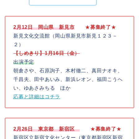
2月12日
岡山県 新見市
★
募集終了
★
新見文化交流館（岡山県新見市新見１２３－
２）
【しめきり】1月16日（金）
出演予定
朝倉さや、石原詢子、木村徹二、真田ナオキ、
千昌夫、田中あいみ、新浜レオン、福田こうへ
い、ゆあさみちる ほか
応募と詳細はコチラ
2月26日
東京都 新宿区
★
募集終了
★
新宿区立新宿文化センター（東京都新宿区新宿