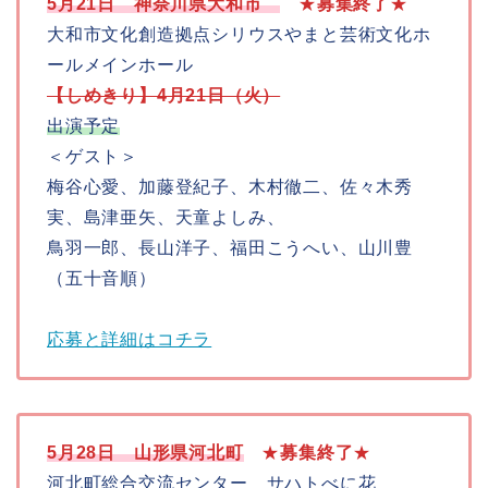
5月21日 神奈川県大和市
★
募集
終了
★
大和市文化創造拠点シリウスやまと芸術文化ホ
ールメインホール
【しめきり】4月21日（火）
出演予定
＜ゲスト＞
梅谷心愛、加藤登紀子、木村徹二、佐々木秀
実、島津亜矢、天童よしみ、
鳥羽一郎、長山洋子、福田こうへい、山川豊
（五十音順）
応募と詳細はコチラ
5月28日 山形県河北町
★
募集
終了
★
河北町総合交流センター サハトべに花