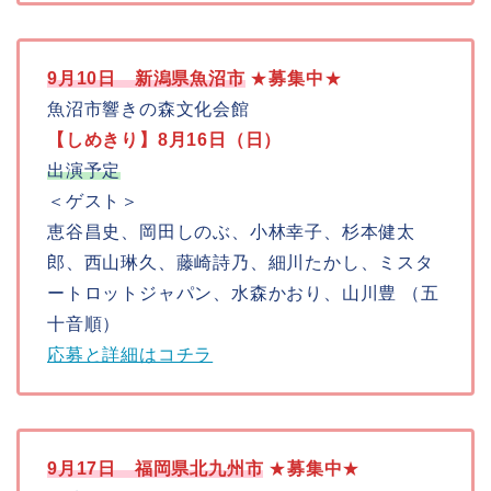
9月10日 新潟県魚沼市
★
募集中
★
魚沼市響きの森文化会館
【しめきり】8月16日（日）
出演予定
＜ゲスト＞
恵谷昌史、岡田しのぶ、小林幸子、杉本健太
郎、西山琳久、藤崎詩乃、細川たかし、ミスタ
ートロットジャパン、水森かおり、山川豊 （五
十音順）
応募と詳細はコチラ
9月17日 福岡県北九州市
★
募集中
★