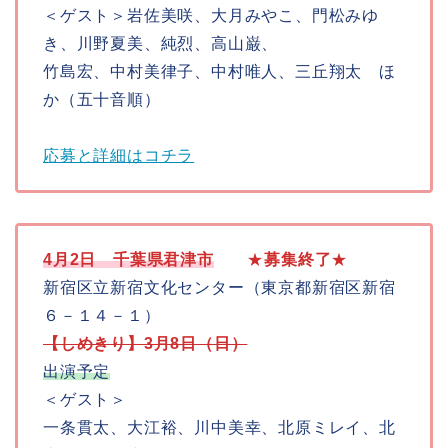
＜ゲスト＞岩佐美咲、大月みやこ、門松みゆ
き、川野夏美、純烈、高山巌、
竹島宏、中村美律子、中村唯人、三丘翔太 ほ
か（五十音順）
応募と詳細はコチラ
4月2日
千葉県君津市
★
募集終了
★
新宿区立新宿文化センター（東京都新宿区新宿
６－１４－１）
【しめきり】3月8日（日）
出演予定
＜ゲスト＞
一条貫太、大江裕、川中美幸、北原ミレイ、北