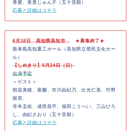
香愛、美貴じゅん子（五十音順）
応募と詳細はコチラ
6月18日 高知県高知市
★
募集
終了
★
新来島高知重工ホール（高知県立県民文化ホー
ル）
【しめきり】5月24日（日）
出演予定
＜ゲスト＞
朝花美穂、亜蘭、市川由紀乃、出光仁美、竹野
留里、
寺本圭佑、成世昌平、福田こうへい、三山ひろ
し、由紀さおり（五十音順）
応募と詳細はコチラ