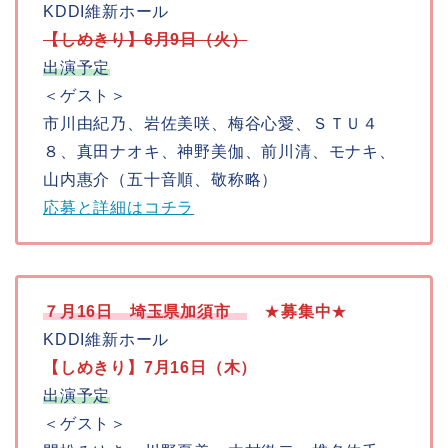
KDDI維新ホール
【しめきり】6月9日（火）
出演予定
＜ゲスト＞
市川由紀乃、岩佐美咲、梅谷心愛、ＳＴＵ４
８、真田ナオキ、神野美伽、前川清、モナキ、
山内惠介（五十音順、敬称略）
応募と詳細はコチラ
７月16日 埼玉県加須市
★
募集中
★
KDDI維新ホール
【しめきり】7月16日（木）
出演予定
＜ゲスト＞