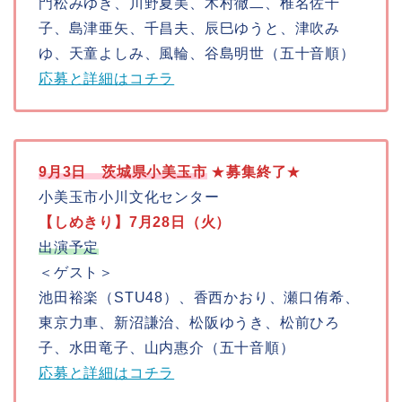
門松みゆき、川野夏美、木村徹二、椎名佐千
子、島津亜矢、千昌夫、辰巳ゆうと、津吹み
ゆ、天童よしみ、風輪、谷島明世（五十音順）
応募と詳細はコチラ
9月3日 茨城県小美玉市
★
募集終了
★
小美玉市小川文化センター
【しめきり】7月28日（火）
出演予定
＜ゲスト＞
池田裕楽（STU48）、香西かおり、瀬口侑希、
東京力車、新沼謙治、松阪ゆうき、松前ひろ
子、水田竜子、山内惠介（五十音順）
応募と詳細はコチラ