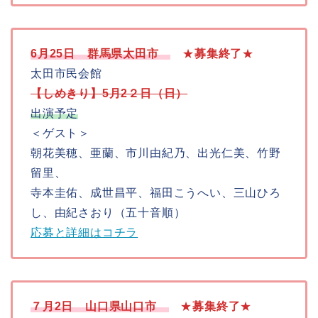
6月25日 群馬県太田市
★
募集
終了
★
太田市民会館
【しめきり】5月2２日（日）
出演予定
＜ゲスト＞
朝花美穂、亜蘭、市川由紀乃、出光仁美、竹野
留里、
寺本圭佑、成世昌平、福田こうへい、三山ひろ
し、由紀さおり（五十音順）
応募と詳細はコチラ
７月2日 山口県山口市
★
募集終了
★