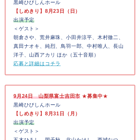
黒崎ひびしんホール
【しめきり】8月23日（日）
出演予定
＜ゲスト＞
朝倉さや、荒井麻珠、小田井涼平、木村徹二、
真田ナオキ、純烈、鳥羽一郎、中村唯人、長山
洋子、山西アカリ ほか（五十音順）
応募と詳細はコチラ
9月24日 山梨県富士吉田市
★
募集中
★
黒崎ひびしんホール
【しめきり】8月31日（月）
出演予定
＜ゲスト＞
五木ひろし、岡千秋、北山たけし、西城なつ