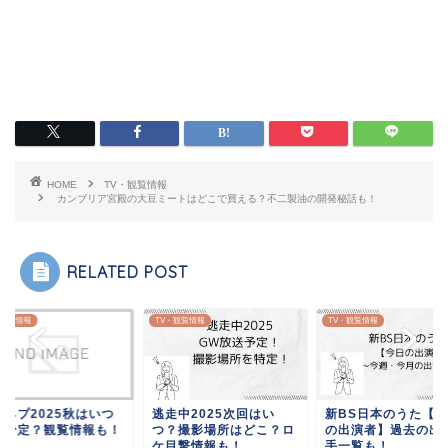
HOME
TV・観覧情報
カンブリア宮殿の大豆ミートはどこで買える？不二製油の開発秘話も！
RELATED POST
・観覧情報
TV・観覧情報
TV・観覧情報
モネプ2025秋はいつ
逃走中2025次回はい
新BS日本のうた【今
送予定？観覧情報も！
つ？撮影場所はどこ？ロ
の出演者】過去の出
ケ目撃情報も！
手一覧も！