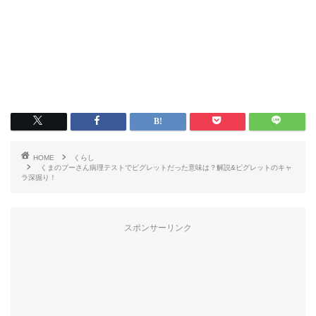
HOME
くらし
くまのプーさん病理テストでピグレットだった意味は？解説&ピグレットのキャ
ラ深掘り！
スポンサーリンク