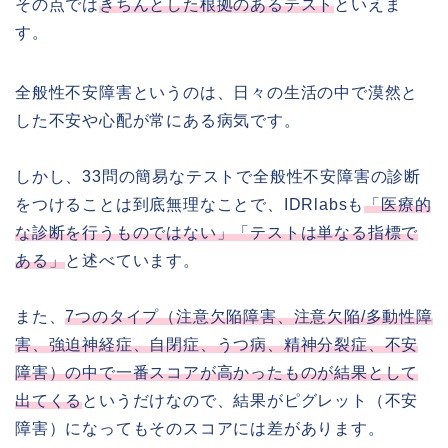
その点では
きちんとした根拠のあるテスト
といえま
す。
全般性不安障害というのは、日々の生活の中で漠然と
した不安や心配が常にある病気です。
しかし、33問の簡易なテストで全般性不安障害の診断
をつけることは到底無理なことで、IDRlabsも
「医療的
な診断を行うものではない」「テストは単なる指標で
ある」
と述べています。
また、
7つのタイプ（注意欠陥障害、注意欠陥/多動性障
害、強迫神経症、自閉症、うつ病、精神分裂症、不安
障害）の中で一番スコアが高かったものが結果として
出てくる
というだけなので、結果がピグレット（不安
障害）になってもそのスコアには差があります。